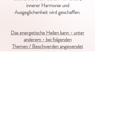
innerer Harmonie und
Ausgeglichenheit
wird geschaffen.
Das energetische Heilen kann - unter
anderem - bei folgenden
Themen / Beschwerden angewendet
werden:
Schlafstörungen, körperliche und
geistige Überlastung bis hin zu
Burn
Out,
unerfüllter Kinderwunsch, Asthma,
Allergien, Migräne,
unverarbeitete Traumata, belastende
Emotionen
uvm.